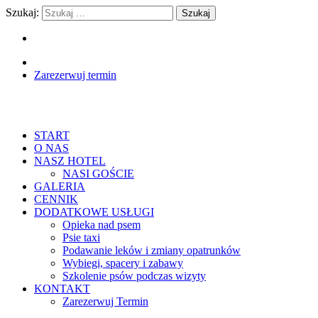
Szukaj:
Zarezerwuj termin
START
O NAS
NASZ HOTEL
NASI GOŚCIE
GALERIA
CENNIK
DODATKOWE USŁUGI
Opieka nad psem
Psie taxi
Podawanie leków i zmiany opatrunków
Wybiegi, spacery i zabawy
Szkolenie psów podczas wizyty
KONTAKT
Zarezerwuj Termin